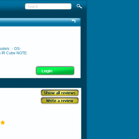
odels : - DS-
n IR Cube NOTE: